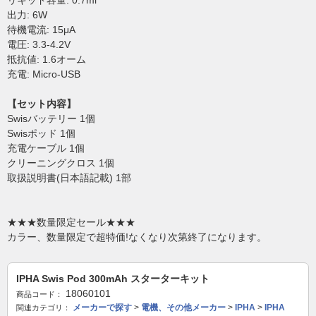
リキッド容量: 0.7ml
出力: 6W
待機電流: 15μA
電圧: 3.3-4.2V
抵抗値: 1.6オーム
充電: Micro-USB
【セット内容】
Swisバッテリー 1個
Swisポッド 1個
充電ケーブル 1個
クリーニングクロス 1個
取扱説明書(日本語記載) 1部
★★★数量限定セール★★★
カラー、数量限定で超特価!なくなり次第終了になります。
IPHA Swis Pod 300mAh スターターキット
18060101
商品コード：
メーカーで探す
>
電機、その他メーカー
>
IPHA
>
IPHA
関連カテゴリ：