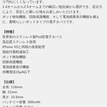
り汚れにくくなっています。
1.4オームから2.5オームまでの幅広い抵抗値から選択でき、定出力
により、安定した吸い心地をお楽しみいただけます。
ポッド検知機能、回路保護機能、そして電池残量表示機能を備え
た、素晴らしいポッドタイプの電子タバコです。
【特徴】
世界初のステンレス製Pod型電子タバコ
高品質ステンレス使用
iPhone XSと同様の表面処理
指紋付着軽減加工
ポッド検知機能
回路保護機能
電池残量表示機能
待機電流15μA以下
【仕様】
全長: 116mm
幅: 21mm
厚さ: 10.6mm
バッテリー容量: 300mAh