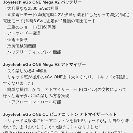
Joyetech eGo ONE Mega V2 バッテリー
・大容量なな2300mAhの容量
・直接電圧モード(満充電時4.2V-残量が減るにしたがって減少)/固定
電圧モード(常時3.6Vに固定)の2種類の電圧モード
・二重のショート(短絡)保護
・アトマイザー保護
・低電圧保護
・抵抗値検知機能
・バッテリーディスプレイ機能
Joyetech eGo ONE Mega V2 アトマイザー
・長く楽しめる4ml容量
・リキッド窓が従来のeGo ONEより大きくなり、リキッドが確認し
すくなりました!
・簡単な操作、かつ、アトマイザーヘッド(コイル)の交換によって
様々な電子タバコの楽しみ方を実現!
・エアフローコントロール可能
Joyetech eGo ONE CL ピュアコットン アトマイザーヘッド
・リキッド吸収体にピュアコットンを採用!リキッドがより自然な味
わいで、よりおいしく、かつ焦げにくくなりました!