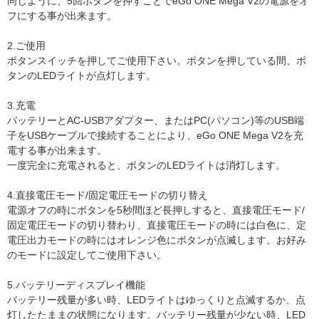
同じように、5回ボタンを押すことでeGo ONE Mega V2の電源をオ
フにする事が出来ます。
2.ご使用
ボタンスイッチを押してご使用下さい。ボタンを押している間、ボ
タンのLEDライトが点灯します。
3.充電
バッテリーとAC-USBアダプター、またはPC(パソコン)等のUSB端
子をUSBケーブルで接続することにより、eGo ONE Mega V2を充
電する事が出来ます。
一度完全に充電されると、ボタンのLEDライトは消灯します。
4.直接電圧モード/固定電圧モードの切り替え
電源オフの時にボタンを5秒間ほど長押しすると、直接電圧モード/
固定電圧モードの切り替わり、直接電圧モードの時には白色に、定
電圧出力モードの時にはオレンジ色にボタンが点滅します。お好み
のモードに設定してご使用下さい。
5.バッテリーディスプレイ機能
バッテリー残量が多い時、LEDライトはゆっくりと点滅するか、点
灯したたままの状態になります。バッテリー残量が少ない時、LED