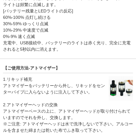
ライトは頻繁に点滅します。
[バッテリー残量とLEDライトの反応]
60%-100% 点灯し続ける
30%-59% ゆっくり点滅
10%-29% 中速度で点滅
0%-9% 速く点滅
充電中、USB接続中、バッテリーのライトは赤く光り、完全に充電
されると5秒以内に消えます。
【ご使用方法-アトマイザー】
1.リキッド補充
アトマイザーをバッテリーから外し、リキッドをセン
ターパイプに入らないように注入して下さい。
2.アトマイザーヘッドの交換
アトマイザーベースの上に、アトマイザーヘッドが取り付けられて
いますのでそれを外し、交換します。
※ご注意: アトマイザーヘッドは水で洗浄しないで下さい。アルコー
ルを含ませた綿または乾いた布でふき取って下さい。