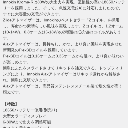
Innokin Kroma-Rは80Wの大出力を実現。互換性の高い18650バッテ
リーを採用しました。そして、急速充電(2A)に対応しましたので、
すぐに大容量の充電ができます。
Zlideアトマイザーは、Innokinのベストセラー「Zコイル」を採用
し、寿命かつ素晴らしい風味を実現します。Zコイルは、1.2オーム
(10-14W)、0.8オーム(15-18W)の2種類の抵抗値のコイルがありま
す。
Ajaxアトマイザーは、長持ちし、かつ、より良い風味を実現させた
新開発のPlex3Dコイルを採用しています。
Plex3Dコイルは0.16オームと0.35オームから選べ、より良い味わい
が楽しめます。
簡単にふたをスライドさせてリキッドを補充できる、トップフィリ
ングにより、Innokin Ajaxアトマイザーはリキッド漏れから解放さ
れ、簡単に充填できます。
Ajaxアトマイザーは、高品質ステンレススチール製で耐久性が高く
頑丈です。
【特徴】
18650バッテリー使用(別売り)
大型カラーディスプレイ
6-80Wまで出力を調整可能