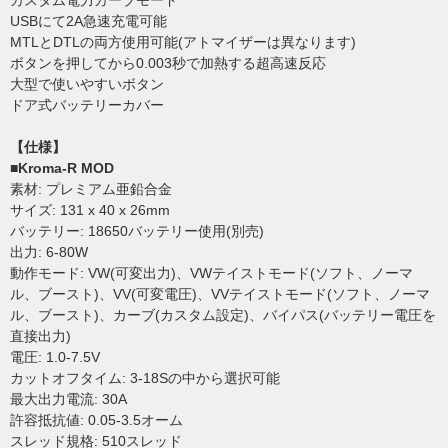
カスタム電力カーブモード
USBにて2A急速充電可能
MTLとDTLの両方使用可能(アトマイザーは異なります)
ボタンを押してから0.003秒で加熱する超高速反応
大型で使いやすいボタン
ドア式バッテリーカバー
【仕様】
■Kroma-R MOD
素材: プレミアム亜鉛合金
サイズ: 131 x 40 x 26mm
バッテリー: 18650バッテリー使用(別売)
出力: 6-80W
動作モード: VW(可変出力)、VWテイストモード(ソフト、ノーマ
ル、ブースト)、VV(可変電圧)、VVテイストモード(ソフト、ノーマ
ル、ブースト)、カーブ(カスタム設定)、バイパス(バッテリー電圧を
直接出力)
電圧: 1.0-7.5V
カットオフタイム: 3-18Sの中から選択可能
最大出力電流: 30A
許容抵抗値: 0.05-3.5オーム
スレッド規格: 510スレッド