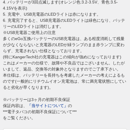
4. バッテリーが3回点滅します(オレンジ色:3.2-3.5V、青色:3.5-
4.15Vを表示)
5. 充電中、USB充電器のLEDライトは赤になります。
6. 充電完了すると、USB充電器のLEDライトは緑色になり、バッテ
リーのLEDライトは消灯します。
※USB充電器ご使用上の注意
多くのeGo互換バッテリーのUSB充電器は、ある程度消耗して残量
が少なくならないと充電器のLEDが緑ランプのまま赤ランプに変わ
らず、充電されない仕様となっております。
(特にKangerTech社の充電器はこの傾向が強めになっております)
これはメーカーの仕様で、故障や不良品ではございません。したが
いまして、返品、交換等の対象外となりますのでご了承下さい。
本仕様は、バッテリーを長持ちを考慮したメーカーの考えによるも
のです(一般的にリチウムイオン充電池は、常に満充電状態にしてい
ると劣化が早くなります)。
※バッテリーは3ヶ月の初期不良保証
保証内容は、
「当サイトについて」
の
***電子タバコの初期不良保証について***
をご覧ください。