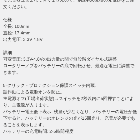
※充電器は含まれておりませんので、別途eGo互換の充電器をご注
文ください。
仕様
全長: 108mm
直径: 17.4mm
出力電圧: 3.3V-4.8V
詳細
可変電圧: 3.3V-4.8Vの出力量の間で無段階ダイヤル式調整
ロータリーノブをバッテリーの底で回転させ、最適な電圧に調整で
きます。
5-クリック・プロテクション保護スイッチ内蔵:
誤作動による電源オンを防止。
主電源オフ(工場出荷状態)→スイッチを2秒以内に5回押すことによ
り、主電源が入ります。
バッテリー電圧低下表示: 残量が少なくなり、バッテリーの電圧が低
下すると、バッテリーのオレンジの光が15回光り、充電が必要であ
ることを表示します。
バッテリーの充電時間: 2-5時間程度