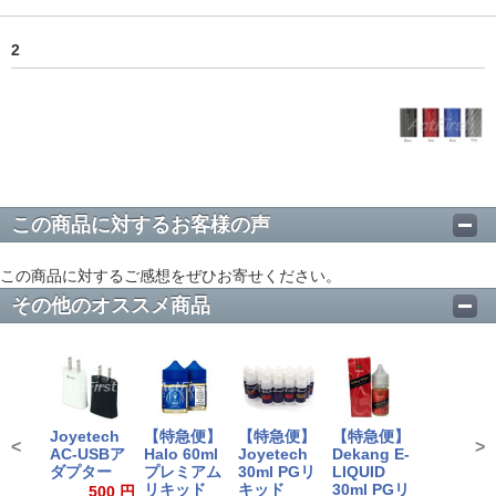
2
この商品に対するお客様の声
この商品に対するご感想をぜひお寄せください。
その他のオススメ商品
Joyetech
【特急便】
【特急便】
【特急便】
<
>
AC-USBア
Halo 60ml
Joyetech
Dekang E-
ダプター
プレミアム
30ml PGリ
LIQUID
リキッド
キッド
30ml PGリ
500 円