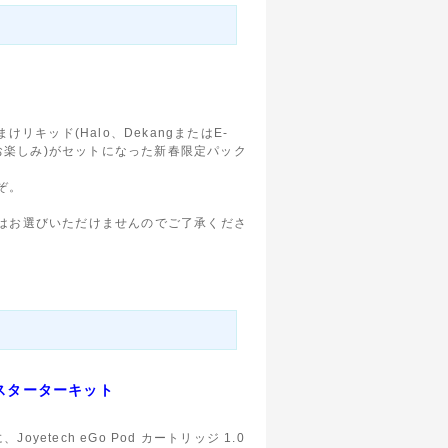
、おまけリキッド(Halo、DekangまたはE-
中身はお楽しみ)がセットになった新春限定パック
ぞ。
。
はお選びいただけませんのでご了承くださ
ト スターターキット
Joyetech eGo Pod カートリッジ 1.0