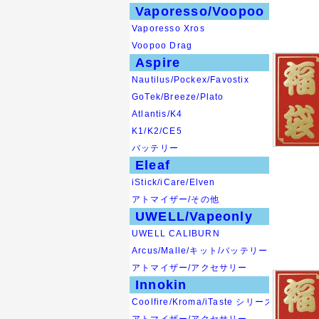
Vaporesso/Voopoo
Vaporesso Xros
Voopoo Drag
Aspire
Nautilus/Pockex/Favostix
GoTek/Breeze/Plato
Atlantis/K4
K1/K2/CE5
バッテリー
Eleaf
iStick/iCare/Elven
アトマイザー/その他
UWELL/Vapeonly
UWELL CALIBURN
Arcus/Malle/キット/バッテリー
アトマイザー/アクセサリー
Innokin
Coolfire/Kroma/iTaste シリーズ