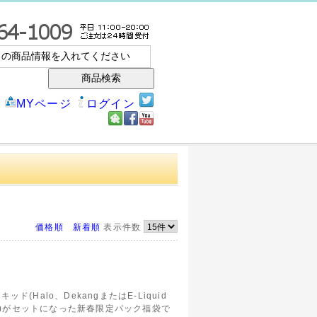
）
MYページ
ログイン
価格順
新着順
表示件数
キッド(Halo、DekangまたはE-Liquid
しみ)がセットになった新春限定パック福袋で