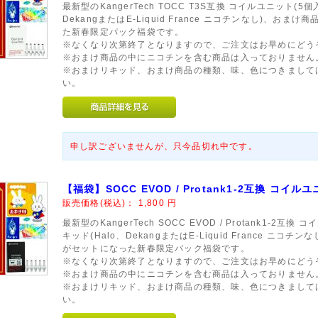
最新型のKangerTech TOCC T3S互換 コイルユニット(5
DekangまたはE-Liquid France ニコチンなし)、お
た新春限定パック福袋です。
※なくなり次第終了となりますので、ご注文はお早めにどう
※おまけ商品の中にニコチンを含む商品は入っておりません
※おまけリキッド、おまけ商品の種類、味、色につきまして
い。
申し訳ございませんが、只今品切れ中です。
【福袋】SOCC EVOD / Protank1-2互換 コイル
販売価格(税込)：
1,800
円
最新型のKangerTech SOCC EVOD / Protank1-2
キッド(Halo、DekangまたはE-Liquid France ニ
がセットになった新春限定パック福袋です。
※なくなり次第終了となりますので、ご注文はお早めにどう
※おまけ商品の中にニコチンを含む商品は入っておりません
※おまけリキッド、おまけ商品の種類、味、色につきまして
い。