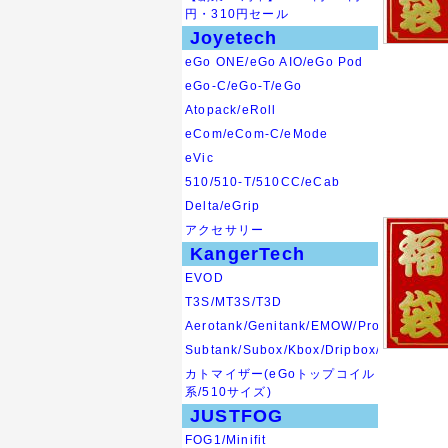
円・310円セール
Joyetech
eGo ONE/eGo AIO/eGo Pod
eGo-C/eGo-T/eGo
Atopack/eRoll
eCom/eCom-C/eMode
eVic
510/510-T/510CC/eCab
Delta/eGrip
アクセサリー
KangerTech
EVOD
T3S/MT3S/T3D
Aerotank/Genitank/EMOW/Protank
Subtank/Subox/Kbox/Dripbox/SUBVOD
カトマイザー(eGoトップコイル
系/510サイズ)
JUSTFOG
FOG1/Minifit