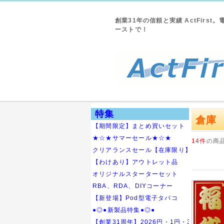
創業31年の信頼と実績 ActFirst
ーストで！
特集
倉庫
【期間限定】まとめ買いセット
★☆★サマーセール★☆★
14件
の商
クリアランスセール【在庫限り】
【わけあり】アウトレット品
オリジナルスターターセット
RBA、RDA、DIYコーナー
【新登場】Pod型電子タバコ
●◎●新製品特集●◎●
【創業31周年】2026円・1円・31